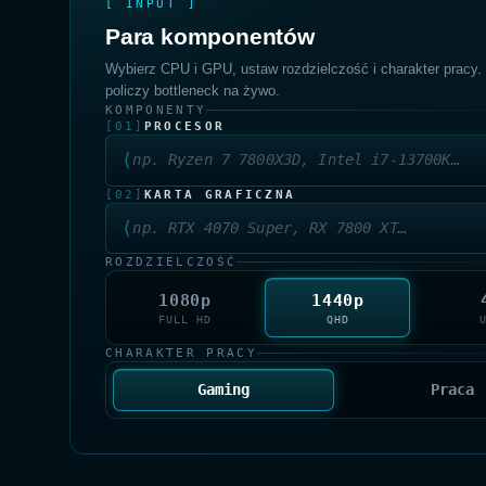
[ INPUT ]
Para komponentów
Wybierz CPU i GPU, ustaw rozdzielczość i charakter pracy. 
policzy bottleneck na żywo.
KOMPONENTY
[01]
PROCESOR
⟨
[02]
KARTA GRAFICZNA
⟨
ROZDZIELCZOŚĆ
1080p
1440p
FULL HD
QHD
CHARAKTER PRACY
Gaming
Praca