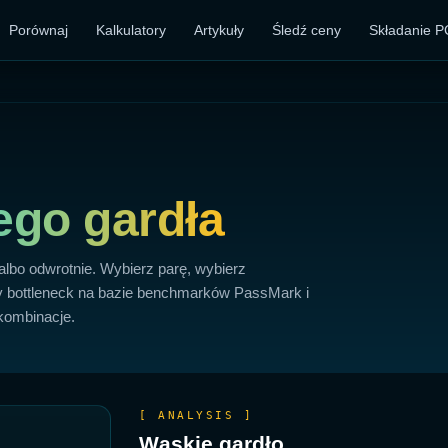
Porównaj
Kalkulatory
Artykuły
Śledź ceny
Składanie P
ego gardła
lbo odwrotnie. Wybierz parę, wybierz
owy bottleneck na bazie benchmarków PassMark i
kombinacje.
[ ANALYSIS ]
Wąskie gardło