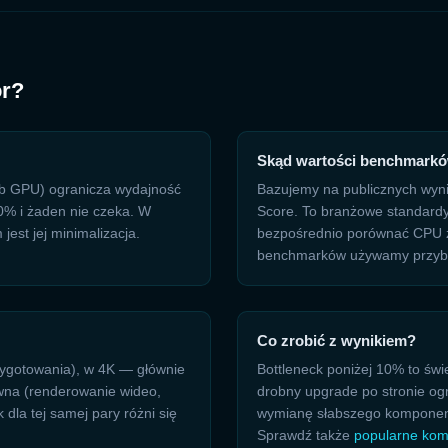
or?
Skąd wartości benchmark
lub GPU) ogranicza wydajność
Bazujemy na publicznych wy
00% i żaden nie czeka. W
Score. To branżowe standardy
est jej minimalizacja.
bezpośrednio porównać CPU z
benchmarków używamy przybliż
Co zrobić z wynikiem?
zygotowania), w 4K — głównie
Bottleneck poniżej 10% to św
wna (renderowanie wideo,
drobny upgrade po stronie o
dla tej samej pary różni się
wymianę słabszego komponentu
Sprawdź także
popularne kom