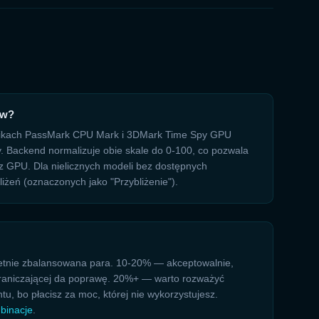
ów?
nikach PassMark CPU Mark i 3DMark Time Spy GPU
. Backend normalizuje obie skale do 0-100, co pozwala
 GPU. Dla nielicznych modeli bez dostępnych
eń (oznaczonych jako "Przybliżenie").
ietnie zbalansowana para. 10-20% — akceptowalnie,
graniczającej da poprawę. 20%+ — warto rozważyć
, bo płacisz za moc, której nie wykorzystujesz.
binacje
.