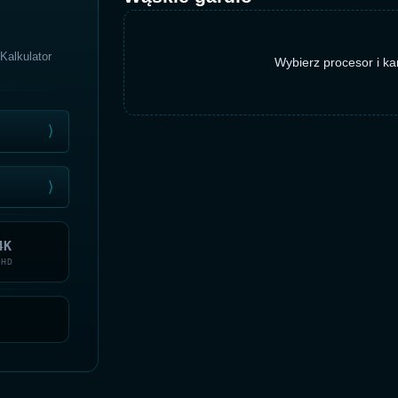
Kalkulator
Wybierz procesor i ka
⟩
⟩
4K
UHD