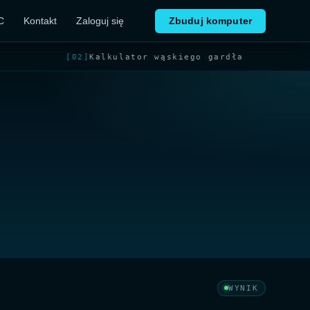
C
Kontakt
Zaloguj się
Zbuduj komputer
[02]
Kalkulator wąskiego gardła
WYNIK