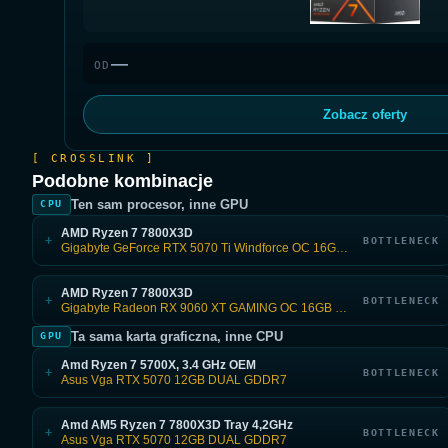
—
OD
Zobacz oferty
[ CROSSLINK ]
Podobne kombinacje
Ten sam procesor, inne GPU
CPU
AMD Ryzen 7 7800X3D
+
BOTTLENECK
Gigabyte GeForce RTX 5070 Ti Windforce OC 16GB GDDR7
AMD Ryzen 7 7800X3D
+
BOTTLENECK
Gigabyte Radeon RX 9060 XT GAMING OC 16GB GDDR6 FSR
Ta sama karta graficzna, inne CPU
GPU
Amd Ryzen 7 5700X, 3.4 GHz OEM
+
BOTTLENECK
Asus Vga RTX 5070 12GB DUAL GDDR7
Amd AM5 Ryzen 7 7800X3D Tray 4,2GHz
+
BOTTLENECK
Asus Vga RTX 5070 12GB DUAL GDDR7