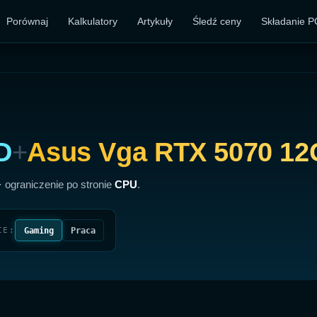
Porównaj
Kalkulatory
Artykuły
Śledź ceny
Składanie P
D
+
Asus Vga RTX 5070 1
· ograniczenie po stronie
CPU
.
Gaming
Praca
IE: