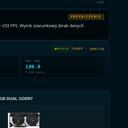
+50%
PRZYBLIŻENIE
 ~233 FPS. Wynik szacunkowy (brak danych
1440P · gaming
NVIDIA
MOC GPU
100.0
0-100 skala
12GB DUAL GDDR7