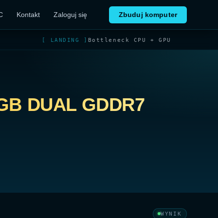
C
Kontakt
Zaloguj się
Zbuduj komputer
[ LANDING ]
Bottleneck CPU + GPU
2GB DUAL GDDR7
WYNIK