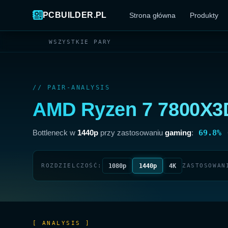
PCBUILDER.PL
Strona główna
Produkty
WSZYSTKIE PARY
// PAIR-ANALYSIS
AMD Ryzen 7 7800X3
Bottleneck w
1440p
przy zastosowaniu
gaming
:
69.8%
1080p
1440p
4K
ROZDZIELCZOŚĆ:
ZASTOSOWAN
[ ANALYSIS ]