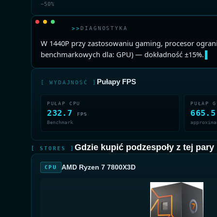
−50%
>>
DIAGNOSTYKA
W 1440P przy zastosowaniu gaming, procesor ograni
benchmarkowych dla: GPU) — dokładność ±15%.
▌
Pułapy FPS
[ WYDAJNOŚĆ ]
PUŁAP CPU
PUŁAP G
232.7
665.
FPS
Benchmark
approxima
Gdzie kupić podzespoły z tej pary
[ STORES ]
AMD Ryzen 7 7800X3D
CPU