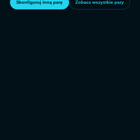
Skonfiguruj inną parę
Zobacz wszystkie pary