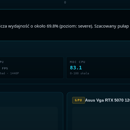
0
cza wydajność o około 69.8% (poziom: severe). Szacowany pułap
PU
MOC CPU
5
83.1
FPS
ted · 1440P
0-100 skala
Asus Vga RTX 5070 
GPU