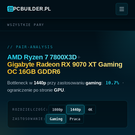
PCBUILDER.PL
WSZYSTKIE PARY
// PAIR-ANALYSIS
AMD Ryzen 7 7800X3D
+
Gigabyte Radeon RX 9070 XT Gaming
OC 16GB GDDR6
Bottleneck w
1440p
przy zastosowaniu
gaming
:
10.7%
·
ograniczenie po stronie
GPU
.
1080p
1440p
4K
ROZDZIELCZOŚĆ:
Gaming
Praca
ZASTOSOWANIE: