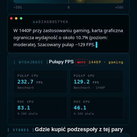
−50%
0
+50%
>>
DIAGNOSTYKA
W 1440P przy zastosowaniu gaming, karta graficzna
ogranicza wydajność o około 10.7% (poziom:
moderate). Szacowany pułap ~129 FPS.
▌
Pułapy FPS
[ WYDAJNOŚĆ ]
1440P · gaming
AMD
PUŁAP CPU
PUŁAP GPU
232.7
129.2
FPS
FPS
Benchmark
Benchmark · 1440P
MOC CPU
MOC GPU
83.1
46.1
0-100 skala
0-100 skala
Gdzie kupić podzespoły z tej pary
[ STORES ]