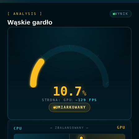
[ ANALYSIS ]
WYNIK
Wąskie gardło
10.7
%
STRONA: GPU
~129 FPS
UMIARKOWANY
GPU
— ZBALANSOWANY —
CPU