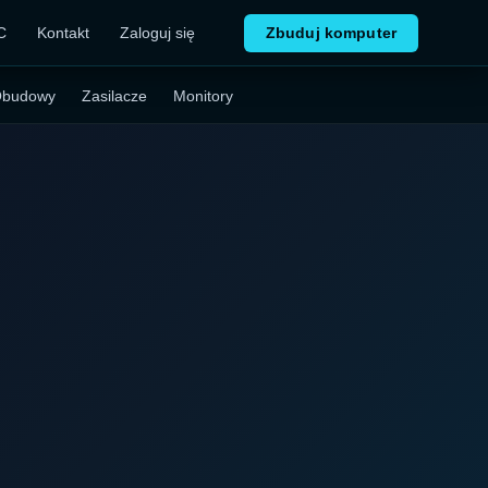
C
Kontakt
Zaloguj się
Zbuduj komputer
budowy
Zasilacze
Monitory