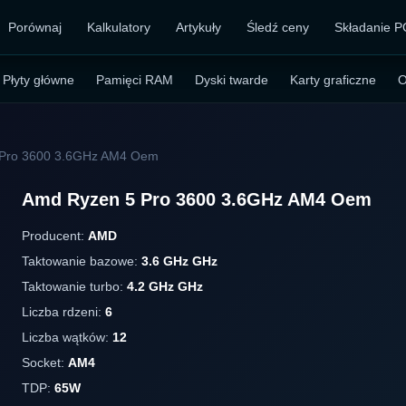
Porównaj
Kalkulatory
Artykuły
Śledź ceny
Składanie P
Płyty główne
Pamięci RAM
Dyski twarde
Karty graficzne
O
 Pro 3600 3.6GHz AM4 Oem
Amd Ryzen 5 Pro 3600 3.6GHz AM4 Oem
Producent:
AMD
Taktowanie bazowe:
3.6 GHz GHz
Taktowanie turbo:
4.2 GHz GHz
Liczba rdzeni:
6
Liczba wątków:
12
Socket:
AM4
TDP:
65W