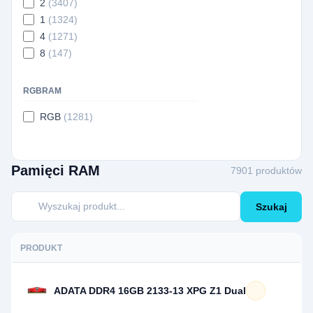
2
(3407)
1
(1324)
4
(1271)
8
(147)
RGBRAM
RGB
(1281)
Pamięci RAM
7901 produktów
Szukaj
PRODUKT
ADATA DDR4 16GB 2133-13 XPG Z1 Dual