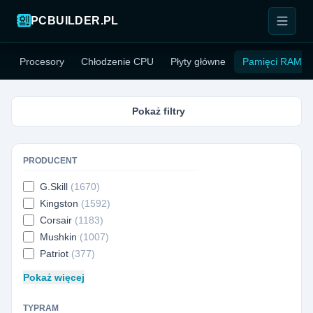
PCBUILDER.PL
Procesory
Chłodzenie CPU
Płyty główne
Pamięci RAM
Pokaż filtry
PRODUCENT
G.Skill
(1670)
Kingston
(1592)
Corsair
(1183)
Mushkin
(1007)
Patriot
(377)
Pokaż więcej
TYPRAM