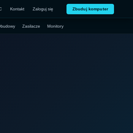
C
Kontakt
Zaloguj się
Zbuduj komputer
budowy
Zasilacze
Monitory