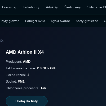
Porównaj
Kalkulatory
Artykuły
Śledź ceny
Składanie P
Płyty główne
Pamięci RAM
Dyski twarde
Karty graficzne
O
 X4
AMD Athlon II X4
Producent:
AMD
Taktowanie bazowe:
2.8 GHz GHz
Liczba rdzeni:
4
Socket:
FM1
Chłodzenie procesora:
Tak
Dodaj do listy