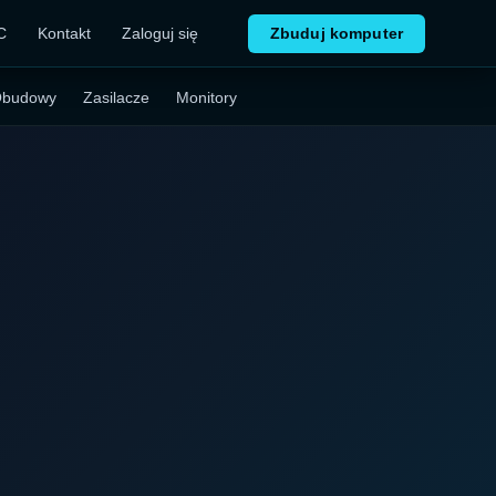
C
Kontakt
Zaloguj się
Zbuduj komputer
budowy
Zasilacze
Monitory