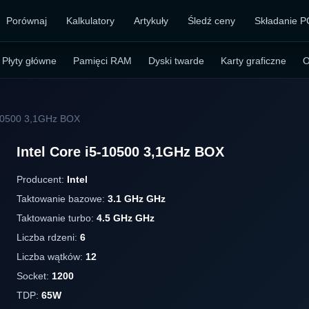
Porównaj
Kalkulatory
Artykuły
Śledź ceny
Składanie P
Płyty główne
Pamięci RAM
Dyski twarde
Karty graficzne
O
-10500 3,1GHz BOX
Intel Core i5-10500 3,1GHz BOX
Producent:
Intel
Taktowanie bazowe:
3.1 GHz GHz
Taktowanie turbo:
4.5 GHz GHz
Liczba rdzeni:
6
Liczba wątków:
12
Socket:
1200
TDP:
65W