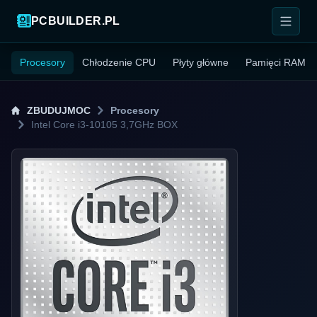
PCBUILDER.PL
Procesory
Chłodzenie CPU
Płyty główne
Pamięci RAM
ZBUDUJMOC
Procesory
Intel Core i3-10105 3,7GHz BOX