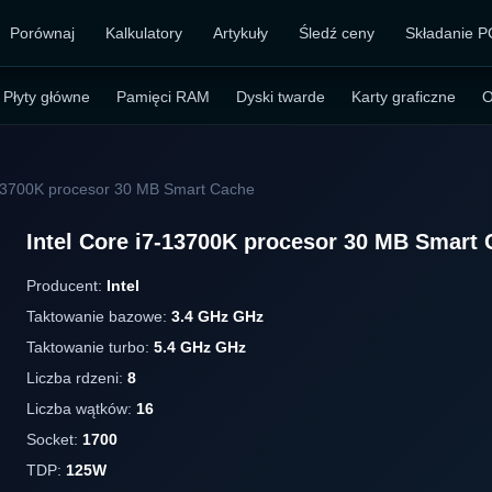
Porównaj
Kalkulatory
Artykuły
Śledź ceny
Składanie P
Płyty główne
Pamięci RAM
Dyski twarde
Karty graficzne
O
-13700K procesor 30 MB Smart Cache
Intel Core i7-13700K procesor 30 MB Smart
Producent:
Intel
Taktowanie bazowe:
3.4 GHz GHz
Taktowanie turbo:
5.4 GHz GHz
Liczba rdzeni:
8
Liczba wątków:
16
Socket:
1700
TDP:
125W