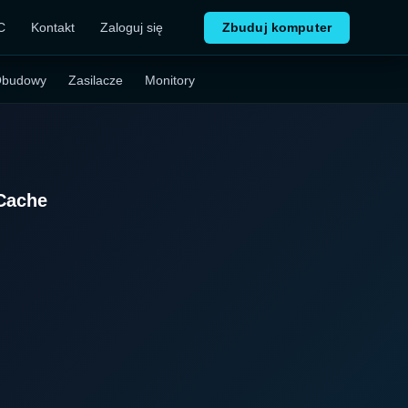
C
Kontakt
Zaloguj się
Zbuduj komputer
budowy
Zasilacze
Monitory
 Cache