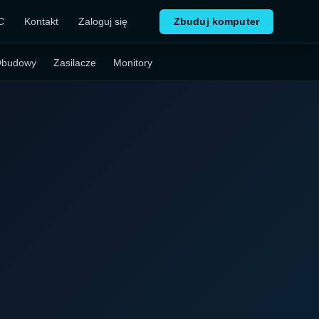
C
Kontakt
Zaloguj się
Zbuduj komputer
budowy
Zasilacze
Monitory