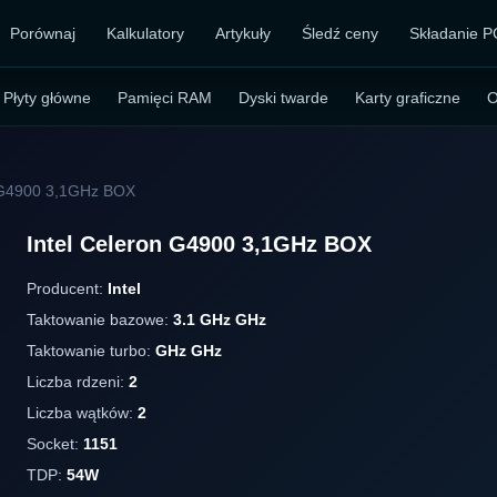
Porównaj
Kalkulatory
Artykuły
Śledź ceny
Składanie P
Płyty główne
Pamięci RAM
Dyski twarde
Karty graficzne
O
n G4900 3,1GHz BOX
Intel Celeron G4900 3,1GHz BOX
Producent:
Intel
Taktowanie bazowe:
3.1 GHz GHz
Taktowanie turbo:
GHz GHz
Liczba rdzeni:
2
Liczba wątków:
2
Socket:
1151
TDP:
54W