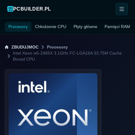
PCBUILDER.PL
Procesory
Chłodzenie CPU
Płyty główne
Pamięci RAM
ZBUDUJMOC
Procesory
Intel Xeon w5-2465X 3.1GHz FC-LGA16A 33.75M Cache
Boxed CPU