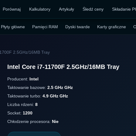
Porównaj
Kalkulatory
Artykuły
Śledź ceny
Składanie P
Płyty główne
Pamięci RAM
Dyski twarde
Karty graficzne
O
-11700F 2.5GHz/16MB Tray
Intel Core i7-11700F 2.5GHz/16MB Tray
Producent:
Intel
Taktowanie bazowe:
2.5 GHz GHz
Taktowanie turbo:
4.9 GHz GHz
Liczba rdzeni:
8
Socket:
1200
Chłodzenie procesora:
Nie