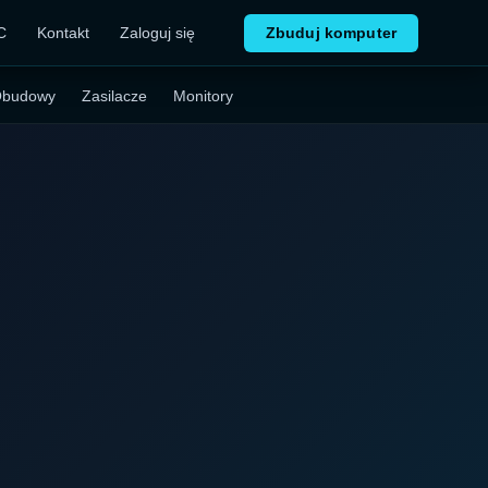
C
Kontakt
Zaloguj się
Zbuduj komputer
budowy
Zasilacze
Monitory