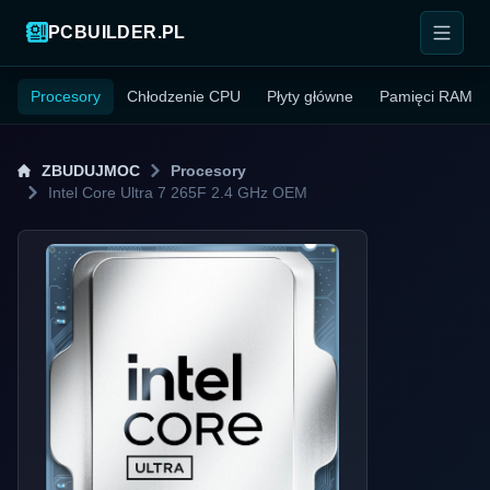
PCBUILDER.PL
Procesory
Chłodzenie CPU
Płyty główne
Pamięci RAM
ZBUDUJMOC
Procesory
Intel Core Ultra 7 265F 2.4 GHz OEM