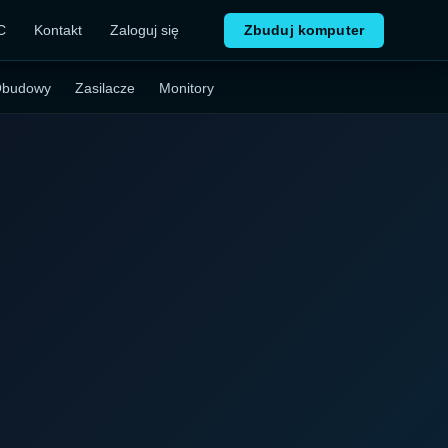
C
Kontakt
Zaloguj się
Zbuduj komputer
budowy
Zasilacze
Monitory