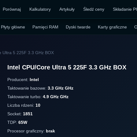
Porównaj
Kalkulatory
Artykuły
Śledź ceny
Składanie P
Płyty główne
Pamięci RAM
Dyski twarde
Karty graficzne
O
e Ultra 5 225F 3.3 GHz BOX
Intel CPU/Core Ultra 5 225F 3.3 GHz BOX
Producent:
Intel
Taktowanie bazowe:
3.3 GHz GHz
Taktowanie turbo:
4.9 GHz GHz
Liczba rdzeni:
10
Socket:
1851
TDP:
65W
Procesor graficzny:
brak