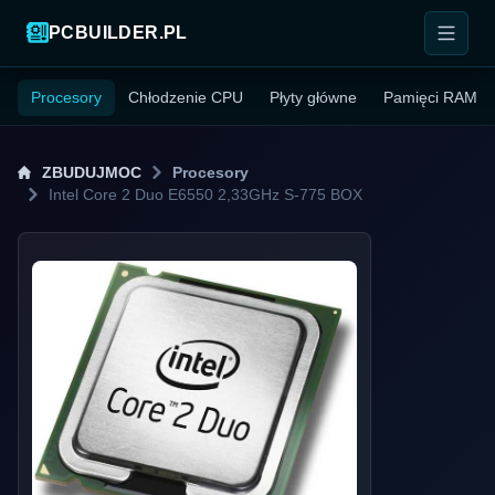
PCBUILDER.PL
Procesory
Chłodzenie CPU
Płyty główne
Pamięci RAM
ZBUDUJMOC
Procesory
Intel Core 2 Duo E6550 2,33GHz S-775 BOX