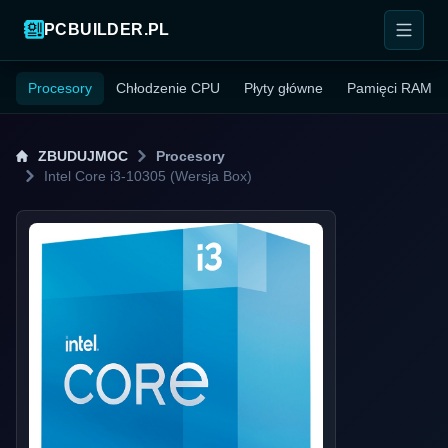
PCBUILDER.PL
Procesory
Chłodzenie CPU
Płyty główne
Pamięci RAM
ZBUDUJMOC
Procesory
Intel Core i3-10305 (Wersja Box)