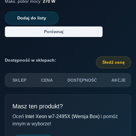
Maks. pobór mocy:
270 W
Dodaj do listy
Porównaj
Dostępność w sklepach:
Śledź cenę
SKLEP
CENA
DOSTĘPNOŚĆ
AKCJE
Masz ten produkt?
Oceń
Intel Xeon w7-2495X (Wersja Box)
i pomóż
innym w wyborze!