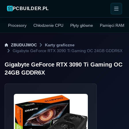
PCBUILDER.PL
Procesory
Chłodzenie CPU
Płyty główne
Pamięci RAM
ZBUDUJMOC
Karty graficzne
Gigabyte GeForce RTX 3090 Ti Gaming OC 24GB GDDR6X
Gigabyte GeForce RTX 3090 Ti Gaming OC
24GB GDDR6X