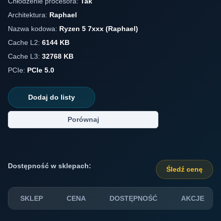
Chłodzenie procesora:
Tak
Architektura:
Raphael
Nazwa kodowa:
Ryzen 5 7xxx (Raphael)
Cache L2:
6144 KB
Cache L3:
32768 KB
PCIe:
PCIe 5.0
Dodaj do listy
Porównaj
Dostępność w sklepach:
Śledź cenę
SKLEP
CENA
DOSTĘPNOŚĆ
AKCJE