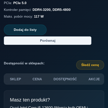
PCIe:
PCIe 5.0
Kontroler pamięci:
DDR4-3200, DDR5-4800
Maks. pobór mocy:
117 W
Dodaj do listy
Porównaj
Dostępność w sklepach:
Śledź cenę
SKLEP
CENA
DOSTĘPNOŚĆ
AKCJE
Masz ten produkt?
Oceń
Intel Core i5-12600 (Wersja bulk OEM)
i