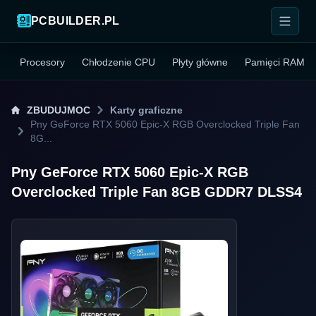
PCBUILDER.PL
Procesory
Chłodzenie CPU
Płyty główne
Pamięci RAM
ZBUDUJMOC
Karty graficzne
Pny GeForce RTX 5060 Epic-X RGB Overclocked Triple Fan
8G...
Pny GeForce RTX 5060 Epic-X RGB
Overclocked Triple Fan 8GB GDDR7 DLSS4