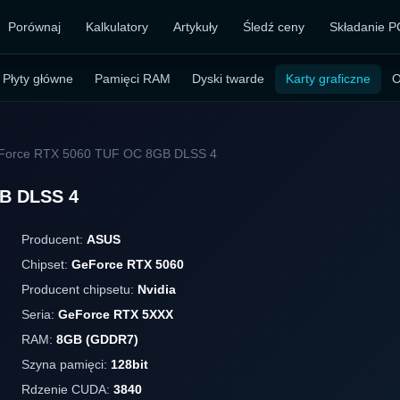
Porównaj
Kalkulatory
Artykuły
Śledź ceny
Składanie P
Płyty główne
Pamięci RAM
Dyski twarde
Karty graficzne
O
Force RTX 5060 TUF OC 8GB DLSS 4
B DLSS 4
Producent:
ASUS
Chipset:
GeForce RTX 5060
Producent chipsetu:
Nvidia
Seria:
GeForce RTX 5XXX
RAM:
8GB (GDDR7)
Szyna pamięci:
128bit
Rdzenie CUDA:
3840