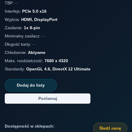
TBP:
–
Interfejs:
PCIe 5.0 x16
Wyjścia:
HDMI, DisplayPort
Zasilanie:
1x 8-pin
Minimalny zasilacz:
–
Długość karty:
–
Chłodzenie:
Aktywne
Maks. rozdzielczość:
7680 x 4320
Standardy:
OpenGL 4.6, DirectX 12 Ultimate
Dodaj do listy
Porównaj
Dostępność w sklepach:
Śledź cenę