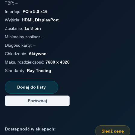
TBP:
–
Interfejs:
PCIe 5.0 x16
Wyjścia:
HDMI, DisplayPort
Zasilanie:
1x 8-pin
Minimalny zasilacz:
–
Długość karty:
–
Chłodzenie:
Aktywne
Maks. rozdzielczość:
7680 x 4320
Standardy:
Ray Tracing
Dodaj do listy
Porównaj
Dostępność w sklepach:
Śledź cenę