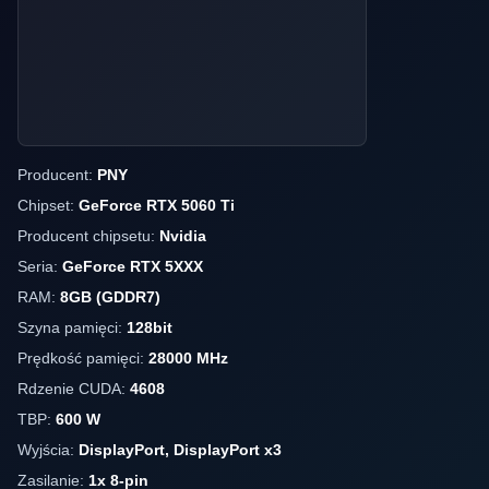
Producent:
PNY
Chipset:
GeForce RTX 5060 Ti
Producent chipsetu:
Nvidia
Seria:
GeForce RTX 5XXX
RAM:
8GB (GDDR7)
Szyna pamięci:
128bit
Prędkość pamięci:
28000 MHz
Rdzenie CUDA:
4608
TBP:
600 W
Wyjścia:
DisplayPort, DisplayPort x3
Zasilanie:
1x 8-pin