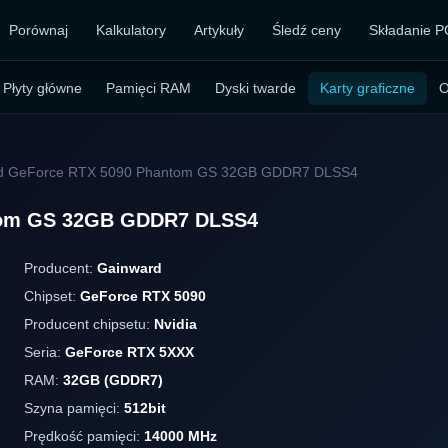
Porównaj
Kalkulatory
Artykuły
Śledź ceny
Składanie P
Płyty główne
Pamięci RAM
Dyski twarde
Karty graficzne
O
d GeForce RTX 5090 Phantom GS 32GB GDDR7 DLSS4
tom GS 32GB GDDR7 DLSS4
Producent:
Gainward
Chipset:
GeForce RTX 5090
Producent chipsetu:
Nvidia
Seria:
GeForce RTX 5XXX
RAM:
32GB (GDDR7)
Szyna pamięci:
512bit
Prędkość pamięci:
14000 MHz