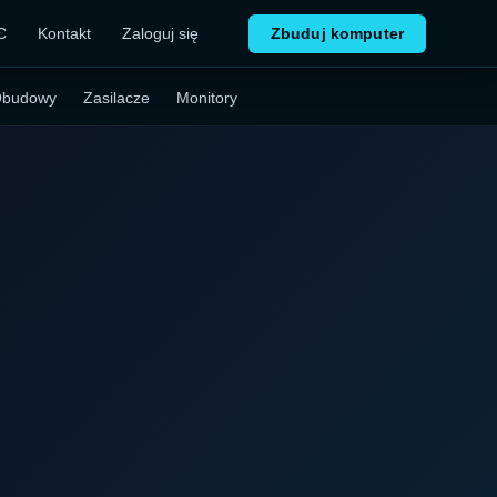
C
Kontakt
Zaloguj się
Zbuduj komputer
budowy
Zasilacze
Monitory