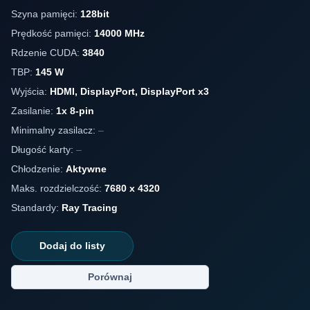
Szyna pamięci:
128bit
Prędkość pamięci:
14000 MHz
Rdzenie CUDA:
3840
TBP:
145 W
Wyjścia:
HDMI, DisplayPort, DisplayPort x3
Zasilanie:
1x 8-pin
Minimalny zasilacz:
–
Długość karty:
–
Chłodzenie:
Aktywne
Maks. rozdzielczość:
7680 x 4320
Standardy:
Ray Tracing
Dodaj do listy
Porównaj