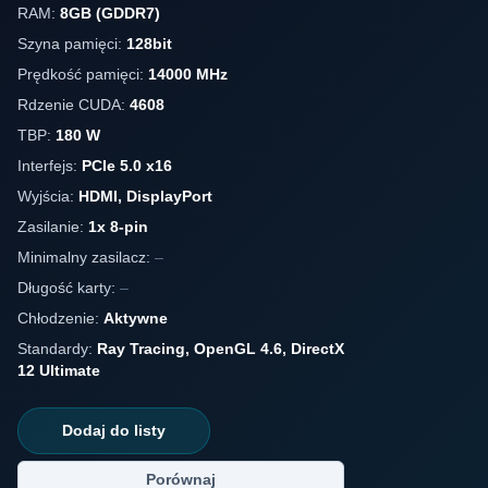
RAM:
8GB (GDDR7)
Szyna pamięci:
128bit
Prędkość pamięci:
14000 MHz
Rdzenie CUDA:
4608
TBP:
180 W
Interfejs:
PCIe 5.0 x16
Wyjścia:
HDMI, DisplayPort
Zasilanie:
1x 8-pin
Minimalny zasilacz:
–
Długość karty:
–
Chłodzenie:
Aktywne
Standardy:
Ray Tracing, OpenGL 4.6, DirectX
12 Ultimate
Dodaj do listy
Porównaj