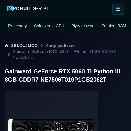
PCBUILDER.PL
Procesory
Chłodzenie CPU
Płyty główne
Pamięci RAM
ZBUDUJMOC
Karty graficzne
Gainward GeForce RTX 5060 Ti Python III 8GB GDDR7
NE7506T...
Gainward GeForce RTX 5060 Ti Python III
8GB GDDR7 NE7506T019P1GB2062T