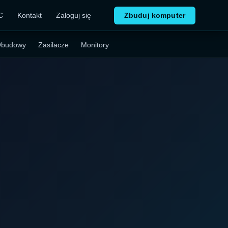
C
Kontakt
Zaloguj się
Zbuduj komputer
budowy
Zasilacze
Monitory