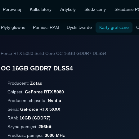
Porównaj
Kalkulatory
Artykuły
Śledź ceny
Składanie P
Płyty główne
Pamięci RAM
Dyski twarde
Karty graficzne
O
eForce RTX 5080 Solid Core OC 16GB GDDR7 DLSS4
re OC 16GB GDDR7 DLSS4
Producent:
Zotac
Chipset:
GeForce RTX 5080
Producent chipsetu:
Nvidia
Seria:
GeForce RTX 5XXX
RAM:
16GB (GDDR7)
Szyna pamięci:
256bit
Prędkość pamięci:
3000 MHz