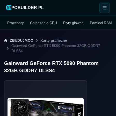
PCBUILDER.PL
Procesory
Chłodzenie CPU
Płyty główne
Pamięci RAM
ZBUDUJMOC
Karty graficzne
Gainward GeForce RTX 5090 Phantom 32GB GDDR7
DLSS4
Gainward GeForce RTX 5090 Phantom
32GB GDDR7 DLSS4