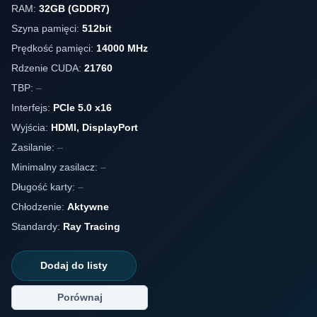
RAM:
32GB (GDDR7)
Szyna pamięci:
512bit
Prędkość pamięci:
14000 MHz
Rdzenie CUDA:
21760
TBP:
–
Interfejs:
PCIe 5.0 x16
Wyjścia:
HDMI, DisplayPort
Zasilanie:
–
Minimalny zasilacz:
–
Długość karty:
–
Chłodzenie:
Aktywne
Standardy:
Ray Tracing
Dodaj do listy
Porównaj