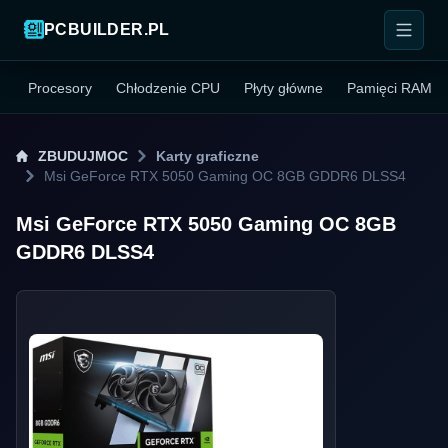
PCBUILDER.PL
Procesory
Chłodzenie CPU
Płyty główne
Pamięci RAM
ZBUDUJMOC
Karty graficzne
Msi GeForce RTX 5050 Gaming OC 8GB GDDR6 DLSS4
Msi GeForce RTX 5050 Gaming OC 8GB
GDDR6 DLSS4