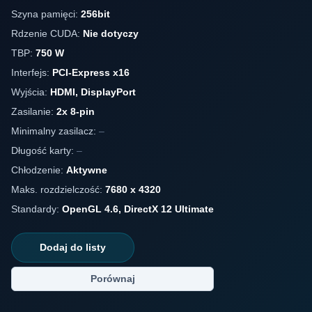
Szyna pamięci:
256bit
Rdzenie CUDA:
Nie dotyczy
TBP:
750 W
Interfejs:
PCI-Express x16
Wyjścia:
HDMI, DisplayPort
Zasilanie:
2x 8-pin
Minimalny zasilacz:
–
Długość karty:
–
Chłodzenie:
Aktywne
Maks. rozdzielczość:
7680 x 4320
Standardy:
OpenGL 4.6, DirectX 12 Ultimate
Dodaj do listy
Porównaj