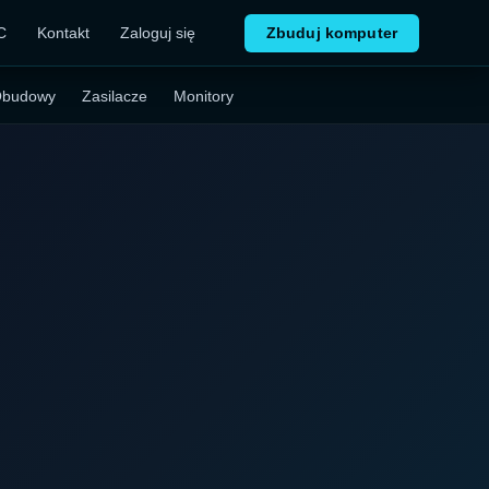
C
Kontakt
Zaloguj się
Zbuduj komputer
budowy
Zasilacze
Monitory