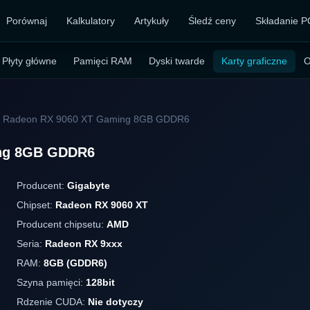
Porównaj
Kalkulatory
Artykuły
Śledź ceny
Składanie P
Płyty główne
Pamięci RAM
Dyski twarde
Karty graficzne
O
e Radeon RX 9060 XT Gaming 8GB GDDR6
ing 8GB GDDR6
Producent:
Gigabyte
Chipset:
Radeon RX 9060 XT
Producent chipsetu:
AMD
Seria:
Radeon RX 9xxx
RAM:
8GB (GDDR6)
Szyna pamięci:
128bit
Rdzenie CUDA:
Nie dotyczy