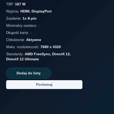
TBP:
167 W
Wyjścia:
HDMI, DisplayPort
Zasilanie:
1x 8-pin
Minimalny zasilacz:
–
Długość karty:
–
Chłodzenie:
Aktywne
Maks. rozdzielczość:
7680 x 4320
Standardy:
AMD FreeSync, DirectX 12,
DirectX 12 Ultimate
Dodaj do listy
Porównaj