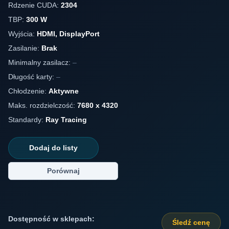
Rdzenie CUDA:
2304
TBP:
300 W
Wyjścia:
HDMI, DisplayPort
Zasilanie:
Brak
Minimalny zasilacz:
–
Długość karty:
–
Chłodzenie:
Aktywne
Maks. rozdzielczość:
7680 x 4320
Standardy:
Ray Tracing
Dodaj do listy
Porównaj
Dostępność w sklepach:
Śledź cenę