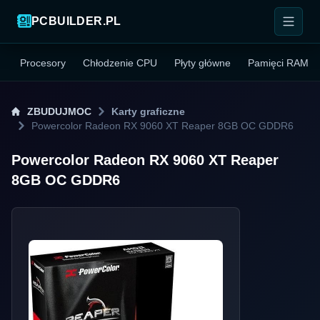
PCBUILDER.PL
Procesory
Chłodzenie CPU
Płyty główne
Pamięci RAM
ZBUDUJMOC
Karty graficzne
Powercolor Radeon RX 9060 XT Reaper 8GB OC GDDR6
Powercolor Radeon RX 9060 XT Reaper
8GB OC GDDR6