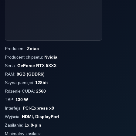
Producent:
Zotac
Producent chipsetu:
Nvidia
Seria:
GeForce RTX 5XXX
RAM:
8GB (GDDR6)
Szyna pamięci:
128bit
Rdzenie CUDA:
2560
TBP:
130 W
Interfejs:
PCI-Express x8
Wyjścia:
HDMI, DisplayPort
Zasilanie:
1x 8-pin
Minimalny zasilacz:
–