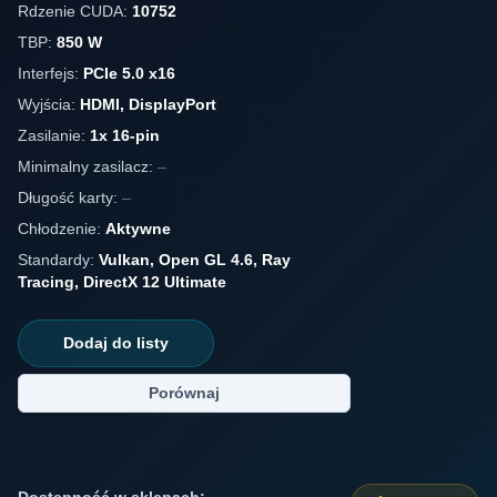
Rdzenie CUDA:
10752
TBP:
850 W
Interfejs:
PCIe 5.0 x16
Wyjścia:
HDMI, DisplayPort
Zasilanie:
1x 16-pin
Minimalny zasilacz:
–
Długość karty:
–
Chłodzenie:
Aktywne
Standardy:
Vulkan, Open GL 4.6, Ray
Tracing, DirectX 12 Ultimate
Dodaj do listy
Porównaj
Dostępność w sklepach: