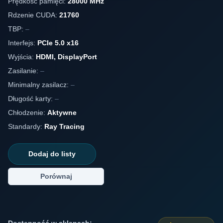
Prędkość pamięci:
28000 MHz
Rdzenie CUDA:
21760
TBP:
–
Interfejs:
PCIe 5.0 x16
Wyjścia:
HDMI, DisplayPort
Zasilanie:
–
Minimalny zasilacz:
–
Długość karty:
–
Chłodzenie:
Aktywne
Standardy:
Ray Tracing
Dodaj do listy
Porównaj
Dostępność w sklepach: