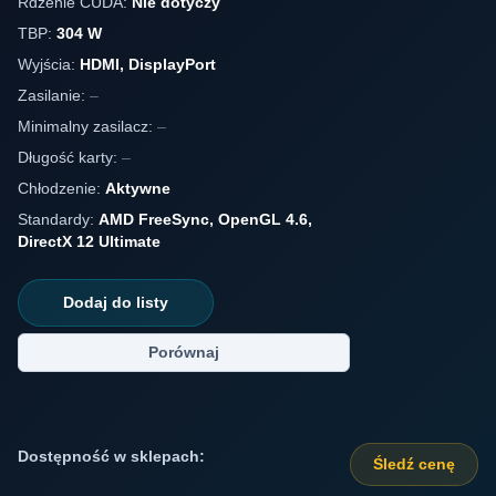
Rdzenie CUDA:
Nie dotyczy
TBP:
304 W
Wyjścia:
HDMI, DisplayPort
Zasilanie:
–
Minimalny zasilacz:
–
Długość karty:
–
Chłodzenie:
Aktywne
Standardy:
AMD FreeSync, OpenGL 4.6,
DirectX 12 Ultimate
Dodaj do listy
Porównaj
Dostępność w sklepach:
Śledź cenę