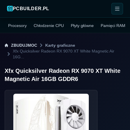
PCBUILDER.PL
Procesory
Chłodzenie CPU
Płyty główne
Pamięci RAM
ZBUDUJMOC
Karty graficzne
Xfx Quicksilver Radeon RX 9070 XT White Magnetic Air
16G...
Xfx Quicksilver Radeon RX 9070 XT White
Magnetic Air 16GB GDDR6