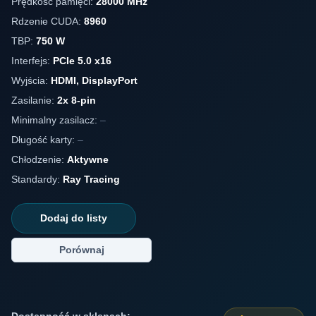
Prędkość pamięci:
28000 MHz
Rdzenie CUDA:
8960
TBP:
750 W
Interfejs:
PCIe 5.0 x16
Wyjścia:
HDMI, DisplayPort
Zasilanie:
2x 8-pin
Minimalny zasilacz:
–
Długość karty:
–
Chłodzenie:
Aktywne
Standardy:
Ray Tracing
Dodaj do listy
Porównaj
Dostępność w sklepach: