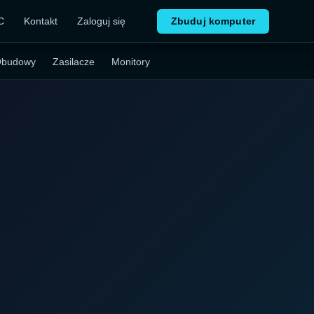
C
Kontakt
Zaloguj się
Zbuduj komputer
budowy
Zasilacze
Monitory